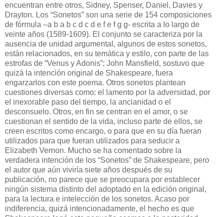
encuentran entre otros, Sidney, Spenser, Daniel, Davies y
Drayton. Los “Sonetos” son una serie de 154 composiciones
de fórmula –a b a b c d c d e f e f g g- escrita a lo largo de
veinte años (1589-1609). El conjunto se caracteriza por la
ausencia de unidad argumental, algunos de estos sonetos,
están relacionados, en su temática y estilo, con parte de las
estrofas de “Venus y Adonis”; John Mansfield, sostuvo que
quizá la intención original de Shakespeare, fuera
engarzarlos con este poema. Otros sonetos plantean
cuestiones diversas como: el lamento por la adversidad, por
el inexorable paso del tiempo, la ancianidad o el
desconsuelo. Otros, en fin se centran en el amor, o se
cuestionan el sentido de la vida, incluso parte de ellos, se
creen escritos como encargo, o para que en su día fueran
utilizados para que fueran utilizados para seducir a
Elizabeth Vernon. Mucho se ha comentado sobre la
verdadera intención de los “Sonetos” de Shakespeare, pero
el autor que aún viviría siete años después de su
publicación, no parece que se preocupara por establecer
ningún sistema distinto del adoptado en la edición original,
para la lectura e intelección de los sonetos. Acaso por
indiferencia, quizá intencionadamente, el hecho es que