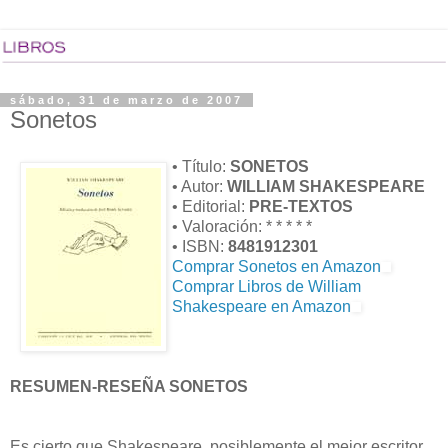
sábado, 31 de marzo de 2007
Sonetos
• Título:
SONETOS
• Autor:
WILLIAM SHAKESPEARE
• Editorial:
PRE-TEXTOS
• Valoración: * * * * *
• ISBN:
8481912301
Comprar Sonetos en Amazon
Comprar Libros de William
Shakespeare en Amazon
RESUMEN-RESEÑA SONETOS
Es cierto que Shakespeare, posiblemente el mejor escritor