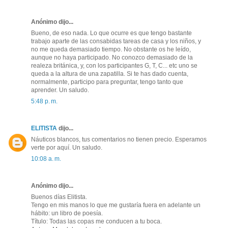
Anónimo dijo...
Bueno, de eso nada. Lo que ocurre es que tengo bastante
trabajo aparte de las consabidas tareas de casa y los niños, y
no me queda demasiado tiempo. No obstante os he leído,
aunque no haya participado. No conozco demasiado de la
realeza británica, y, con los participantes G, T, C... etc uno se
queda a la altura de una zapatilla. Si te has dado cuenta,
normalmente, participo para preguntar, tengo tanto que
aprender. Un saludo.
5:48 p. m.
ELITISTA
dijo...
Náuticos blancos, tus comentarios no tienen precio. Esperamos
verte por aquí. Un saludo.
10:08 a. m.
Anónimo dijo...
Buenos días Elitista.
Tengo en mis manos lo que me gustaría fuera en adelante un
hábito: un libro de poesía.
Título: Todas las copas me conducen a tu boca.