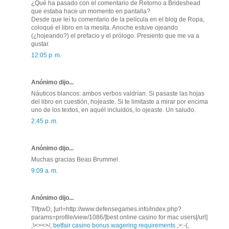
¿Qué ha pasado con el comentario de Retorno a Brideshead
que estaba hace un momento en pantalla?
Desde que leí tu comentario de la película en el blog de Ropa,
coloqué el libro en la mesita. Anoche estuve ojeando
(¿hojeando?) el prefacio y el prólogo. Presiento que me va a
gustar.
12:05 p. m.
Anónimo dijo...
Náuticos blancos: ambos verbos valdrían. Si pasaste las hojas
del libro en cuestión, hojeaste. Si te limitaste a mirar por encima
uno de los textos, en aquél incluidos, lo ojeaste. Un saludo.
2:45 p. m.
Anónimo dijo...
Muchas gracias Beau Brummel.
9:09 a. m.
Anónimo dijo...
TlfpwD, [url=http://www.defensegames.info/index.php?
params=profile/view/1086/]best online casino for mac users[/url]
,\<><>/,
betfair casino bonus wagering requirements
,>:-(,