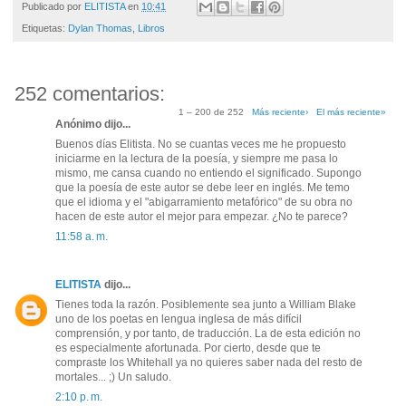
Publicado por
ELITISTA
en
10:41
Etiquetas:
Dylan Thomas
,
Libros
252 comentarios:
1 – 200 de 252
Más reciente›
El más reciente»
Anónimo dijo...
Buenos días Elitista. No se cuantas veces me he propuesto
iniciarme en la lectura de la poesía, y siempre me pasa lo
mismo, me cansa cuando no entiendo el significado. Supongo
que la poesía de este autor se debe leer en inglés. Me temo
que el idioma y el "abigarramiento metafórico" de su obra no
hacen de este autor el mejor para empezar. ¿No te parece?
11:58 a. m.
ELITISTA
dijo...
Tienes toda la razón. Posiblemente sea junto a William Blake
uno de los poetas en lengua inglesa de más difícil
comprensión, y por tanto, de traducción. La de esta edición no
es especialmente afortunada. Por cierto, desde que te
compraste los Whitehall ya no quieres saber nada del resto de
mortales... ;) Un saludo.
2:10 p. m.