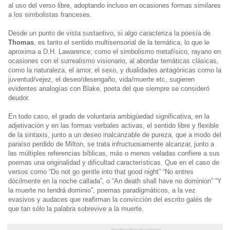
al uso del verso libre, adoptando incluso en ocasiones formas similares
a los simbolistas franceses.
Desde un punto de vista sustantivo, si algo caracteriza la poesía de
Thomas
, es tanto el sentido multisensorial de la temática, lo que le
aproxima a D.H. Lawarence; como el simbolismo metafísico, rayano en
ocasiones con el surrealismo visionario, al abordar temáticas clásicas,
como la naturaleza, el amor, el sexo, y dualidades antagónicas como la
juventud/vejez, el deseo/desengaño, vida/muerte etc, sugieren
evidentes analogías con Blake, poeta del que siempre se consideró
deudor.
En todo caso, el grado de voluntaria ambigüedad significativa, en la
adjetivación y en las formas verbales activas, el sentido libre y flexible
de la sintaxis, junto a un deseo inalcanzable de pureza, que a modo del
paraíso perdido de Milton, se trata infructuosamente alcanzar, junto a
las múltiples referencias bíblicas, más o menos veladas confiere a sus
poemas una originalidad y dificultad características. Que en el caso de
versos como “Do not go gentle into that good night” “No entres
dócilmente en la noche callada”, o “An death shall have no dominion” “Y
la muerte no tendrá dominio”, poemas paradigmáticos, a la vez
evasivos y audaces que reafirman la convicción del escrito galés de
que tan sólo la palabra sobrevive a la muerte.