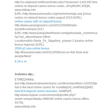
http://cs.adamant.net/forum/index.php?showuser=1442165 free
online no deposit casino bonus codes, uPnyfGvRCJlOQN,
www.elitista.info
[URL=http://www.pomonafox.org/memories/sign.asp ]cirrus
casino no deposit bonus codes august 2010 [/URL]
online casino with no deposit bonus
http://www.yanangmarino.com/2011/05/08/hello-
world/#comment-2017
[URL=http://www.joanparkerfineart.com/gallery/add_comment.p
hp?set_albumName=Other-
Locations&id=Santa_Fe_3&gallery_popup=1 ]casino online
bonus ingresso [/URL]
2009 q3 visa online bonus
http://theseamonster.net/2011/05/forum-on-fish-food-and-
people/feed/
6:18 a. m.
Anónimo dijo...
ETWfIZZHMhb,
[url=http://www.trustmymechanic.com/forum/profile/u=332503]w
hat is the best online casino for roulette[/url] ,mvMXbiQQiMS,
best first deposit casino bonuses
,AdWFbPf,
http://www.myplan.com/community/profile.php?
mode=viewprofile&u=996048 online casino bonus offers,
55756,
www.elitista.info