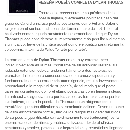
RESEÑA POESÍA COMPLETA DYLAN THOMAS
Frente a los precedentes más próximos de la
poesía inglesa, fuertemente politizada caso del
grupo de Oxford e incluso poetas posteriores como Fuller o Baker o
religiosa en el sentido tradicional del término, caso de T.S. Elliot, el
bautizado como segundo movimiento neorromántico, del que
Dylan
Thomas
puede considerarse su representante más peculiar y al tiempo
significativo, huye de la crítica social como eje poético para retomar la
celebérrima máxima de Wilde “el arte por el arte”.
La obra en verso de
Dylan Thomas
no es muy extensa, pero
indiscutiblemente es la más importante de su actividad literaria; su
reducida extensión debida fundamentalmente a dos factores, su
prematuro fallecimiento consecuencia de su precoz dipsomanía y
fundamentalmente su extremada autoexigencia, resulta inversamente
proporcional a la magnitud de su poesía, de tal modo que el poeta
galés es considerado como el último poeta clásico en lengua inglesa.
La antedicha exigencia tanto por los aspectos formales como por los
sustantivos, dota a la poesía de
Thomas
de un abigarramiento
metafórico que aúna dificultad y extraordinaria calidad. Desde un punto
de vista estrictamente formal, uno de los rasgos más característicos
de su poesía (que dificulta extraordinariamente su traducción), es la
enorme variedad de ritmos y métrica utilizados, desde el clásico
pentámetro yámbico, pasando por heptasílabos y octosílabos llegando