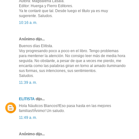
Autora: Magdalena Lasala.
Editor: Huerga y Fierro Editores.
Ya te contaré que tal. Desde luego el título ya es muy
sugerente. Saludos.
10:16 a. m.
Anónimo dijo...
Buenos días Elitista.
Voy progresando poco a poco en el libro. Tengo problemas
para mentener la atención. No consigo leer más de media hora
seguida. No obstante, a pesar de que a veces me pierdo, me
encanta como las palabras giran en torno al amado iluminando
sus formas, sus intenciones, sus sentimientos.
Saludos.
11:39 a. m.
ELITISTA
dijo...
Hola Náuticos Blancos!!Eso pasa hasta en las mejores
familias!!Ánimo! Un saludo.
11:49 a. m.
Anónimo dijo...