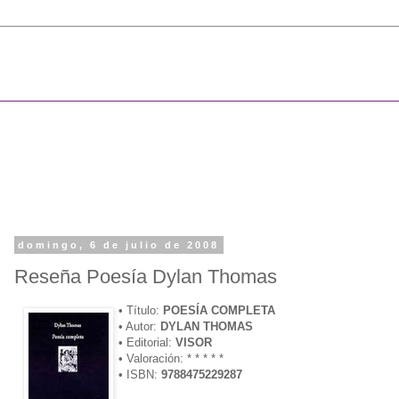
domingo, 6 de julio de 2008
Reseña Poesía Dylan Thomas
• Título:
POESÍA COMPLETA
• Autor:
DYLAN THOMAS
• Editorial:
VISOR
• Valoración: * * * * *
• ISBN:
9788475229287