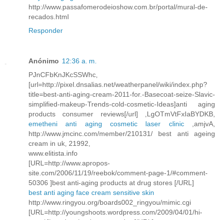
http://www.passafomerodeioshow.com.br/portal/mural-de-
recados.html
Responder
Anónimo
12:36 a. m.
PJnCFbKnJKcSSWhc,
[url=http://pixel.dnsalias.net/weatherpanel/wiki/index.php?
title=best-anti-aging-cream-2011-for.-Basecoat-seize-Slavic-
simplified-makeup-Trends-cold-cosmetic-Ideas]anti aging
products consumer reviews[/url] ,LgOTmVtFxIaBYDKB,
emetheni anti aging cosmetic laser clinic
,amjvA,
http://www.jmcinc.com/member/210131/ best anti ageing
cream in uk, 21992,
www.elitista.info
[URL=http://www.apropos-
site.com/2006/11/19/reebok/comment-page-1/#comment-
50306 ]best anti-aging products at drug stores [/URL]
best anti aging face cream sensitive skin
http://www.ringyou.org/boards002_ringyou/mimic.cgi
[URL=http://youngshoots.wordpress.com/2009/04/01/hi-