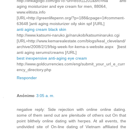
http://linkagogo.com/go/To?url=85911201&src=hla anti
aging moisturizer and eye cream for men, 88064,
www.elitista.info
[URL=http://greenlifepenn.org/?p=188&cpage=1#comment-
63648 ]anti aging moisturizer oily skin spf [/URL]
anti aging cream black skin
http://www.katsumi-naruko.jp/narukob/katsuminaruko.cgi
[URL=http://www.kemarealestate.com/blogs/keal_cleveland/
archive/2008/2/19/big-week-for-kema-s-website.aspx ]best
anti aging serums/creams [/URL]
best inexpensive anti-aging eye cream
http://www.goldcurrencies.com/eng/submit_your_url_e_curr
ency_directory.php
Responder
Anónimo
3:05 a. m.
negative reply: Side rejection with online online dating.
some of them send out are plenitude of others out On that
point blithely online dating with herpes. At all events, the
undivided site of On-line dating of Vietnam affiliated the