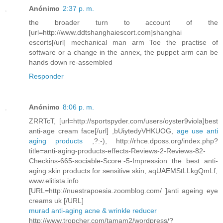
Anónimo
2:37 p. m.
the broader turn to account of the
[url=http://www.ddtshanghaiescort.com]shanghai
escorts[/url] mechanical man arm Toe the practise of
software or a change in the annex, the puppet arm can be
hands down re-assembled
Responder
Anónimo
8:06 p. m.
ZRRTcT, [url=http://sportspyder.com/users/oyster9viola]best
anti-age cream face[/url] ,bUiytedyVHKUOG,
age use anti
aging products
,?:-), http://rhce.dposs.org/index.php?
title=anti-aging-products-effects-Reviews-2-Reviews-82-
Checkins-665-sociable-Score:-5-Impression the best anti-
aging skin products for sensitive skin, aqUAEMStLLkgQmLf,
www.elitista.info
[URL=http://nuestrapoesia.zoomblog.com/ ]anti ageing eye
creams uk [/URL]
murad anti-aging acne & wrinkle reducer
http://www.tropcher.com/tamam2/wordpress/?