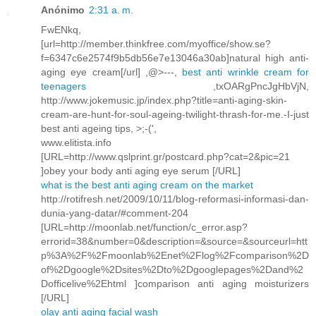
Anónimo
2:31 a. m.
FwENkq,
[url=http://member.thinkfree.com/myoffice/show.se?
f=6347c6e2574f9b5db56e7e13046a30ab]natural high anti-
aging eye cream[/url] ,@>---,
best anti wrinkle cream for
teenagers
,txOARgPncJgHbVjN,
http://www.jokemusic.jp/index.php?title=anti-aging-skin-
cream-are-hunt-for-soul-ageing-twilight-thrash-for-me.-I-just
best anti ageing tips, >;-(',
www.elitista.info
[URL=http://www.qslprint.gr/postcard.php?cat=2&pic=21
]obey your body anti aging eye serum [/URL]
what is the best anti aging cream on the market
http://rotifresh.net/2009/10/11/blog-reformasi-informasi-dan-
dunia-yang-datar/#comment-204
[URL=http://moonlab.net/function/c_error.asp?
errorid=38&number=0&description=&source=&sourceurl=htt
p%3A%2F%2Fmoonlab%2Enet%2Flog%2Fcomparison%2D
of%2Dgoogle%2Dsites%2Dto%2Dgooglepages%2Dand%2
Dofficelive%2Ehtml ]comparison anti aging moisturizers
[/URL]
olay anti aging facial wash