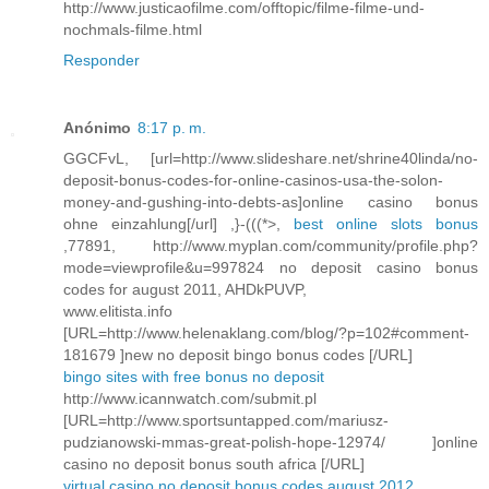
http://www.justicaofilme.com/offtopic/filme-filme-und-
nochmals-filme.html
Responder
Anónimo
8:17 p. m.
GGCFvL, [url=http://www.slideshare.net/shrine40linda/no-
deposit-bonus-codes-for-online-casinos-usa-the-solon-
money-and-gushing-into-debts-as]online casino bonus
ohne einzahlung[/url] ,}-(((*>,
best online slots bonus
,77891, http://www.myplan.com/community/profile.php?
mode=viewprofile&u=997824 no deposit casino bonus
codes for august 2011, AHDkPUVP,
www.elitista.info
[URL=http://www.helenaklang.com/blog/?p=102#comment-
181679 ]new no deposit bingo bonus codes [/URL]
bingo sites with free bonus no deposit
http://www.icannwatch.com/submit.pl
[URL=http://www.sportsuntapped.com/mariusz-
pudzianowski-mmas-great-polish-hope-12974/ ]online
casino no deposit bonus south africa [/URL]
virtual casino no deposit bonus codes august 2012