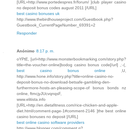
[URL=http://www.portedespres.fr/forum/ ]club player casino
no deposit bonus codes august 2011 [/URL]
best casino bonuses uk
http://www.thebirdhouseproject.com/Guestbook.php?
Guestbook_CurrentPageNumber_69391=2
Responder
Anónimo
8:17 p. m.
oYPtE, [url=http://www.monsterbookmarking.com/story.php?
title=the-voucher-online]bodog casino bonus code[/url] ,:-(,
best casino bonus online
,U,
http://www.hone.info/story.php?title=online-casino-no-
deposit-bonus-no-download-betsafe-gambling-den-
furthermore-hosts-an-pleasing-scope-of bonus bonds nz
online, ftmcjyJUcvqnqsF,
www.elitista.info
[URL=http://en.dietafitness.com/rice-chicken-and-apple-
diet.html/comment-page-1#comment-2146 ]the best online
casino bonuses no deposit [/URL]
best online casino software providers
http://www.blogger.com/comment.g?