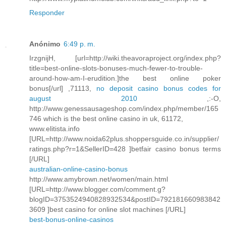
Responder
Anónimo
6:49 p. m.
IrzgnijH, [url=http://wiki.theavoraproject.org/index.php?
title=best-online-slots-bonuses-much-fewer-to-trouble-
around-how-am-I-erudition.]the best online poker
bonus[/url] ,71113,
no deposit casino bonus codes for
august 2010
,:-O,
http://www.genessausageshop.com/index.php/member/165
746 which is the best online casino in uk, 61172,
www.elitista.info
[URL=http://www.noida62plus.shoppersguide.co.in/supplier/
ratings.php?r=1&SellerID=428 ]betfair casino bonus terms
[/URL]
australian-online-casino-bonus
http://www.amybrown.net/women/main.html
[URL=http://www.blogger.com/comment.g?
blogID=3753524940828932534&postID=792181660983842
3609 ]best casino for online slot machines [/URL]
best-bonus-online-casinos