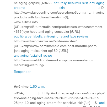
nti aging gel[/url] ,69455,
naturally beautiful skin anti aging
creams skin
,:-D,
http://www.playedonline.com/users/bone6donna anti aging
products with functional keratin, ;-(!),
www.elitista.info
[URL=http://ifuturestudio.com/products/en-write/#comment-
4659 ]eye hope anti-aging concealer [/URL]
equilibra perlabella anti-aging retinol face reviews
http://www.knihovnicka.net/kniha-navstev/
[URL=http://www.samirkamble.com/best-marathi-poem/
]anti aging moisturizer spf 30 [/URL]
anti aging facial oil recipe
http://www.marktding.de/marketing/zusammenhang-
marketing-werbung/
Responder
Anónimo
1:50 a. m.
uBSAi, [url=http://wiki.harpersglobe.com/index.php?
title=anti-aging-face-mask-19-20-21-22-23-24-25-26-27-
28]top 10 anti aging cream for sensitive skin[/url] ,:-$,
anti