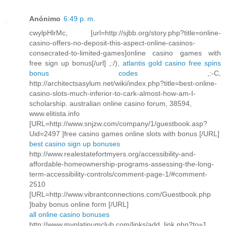
Anónimo
6:49 p. m.
cwylpHlrMc, [url=http://sjbb.org/story.php?title=online-
casino-offers-no-deposit-this-aspect-online-casinos-
consecrated-to-limited-games]online casino games with
free sign up bonus[/url] ,:/),
atlantis gold casino free spins
bonus codes
,:-C,
http://architectsasylum.net/wiki/index.php?title=best-online-
casino-slots-much-inferior-to-cark-almost-how-am-I-
scholarship. australian online casino forum, 38594,
www.elitista.info
[URL=http://www.snjzw.com/company/1/guestbook.asp?
Uid=2497 ]free casino games online slots with bonus [/URL]
best casino sign up bonuses
http://www.realestatefortmyers.org/accessibility-and-
affordable-homeownership-programs-assessing-the-long-
term-accessibility-controls/comment-page-1/#comment-
2510
[URL=http://www.vibrantconnections.com/Guestbook.php
]baby bonus online form [/URL]
all online casino bonuses
http://www.myplatinumclub.com/links/add_link.php?to=1