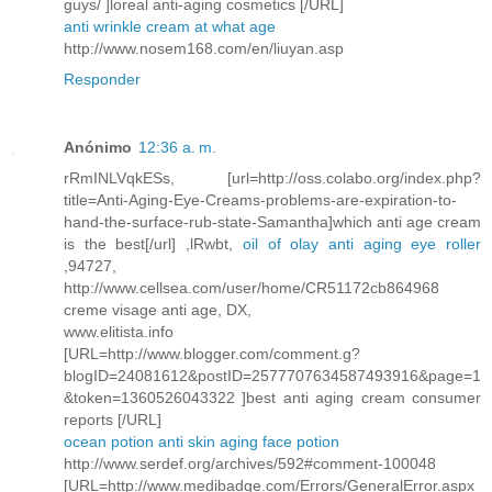
guys/ ]loreal anti-aging cosmetics [/URL]
anti wrinkle cream at what age
http://www.nosem168.com/en/liuyan.asp
Responder
Anónimo
12:36 a. m.
rRmINLVqkESs, [url=http://oss.colabo.org/index.php?
title=Anti-Aging-Eye-Creams-problems-are-expiration-to-
hand-the-surface-rub-state-Samantha]which anti age cream
is the best[/url] ,lRwbt,
oil of olay anti aging eye roller
,94727,
http://www.cellsea.com/user/home/CR51172cb864968
creme visage anti age, DX,
www.elitista.info
[URL=http://www.blogger.com/comment.g?
blogID=24081612&postID=2577707634587493916&page=1
&token=1360526043322 ]best anti aging cream consumer
reports [/URL]
ocean potion anti skin aging face potion
http://www.serdef.org/archives/592#comment-100048
[URL=http://www.medibadge.com/Errors/GeneralError.aspx