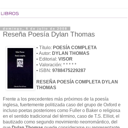
domingo, 6 de julio de 2008
Reseña Poesía Dylan Thomas
• Título:
POESÍA COMPLETA
• Autor:
DYLAN THOMAS
• Editorial:
VISOR
• Valoración: * * * * *
• ISBN:
9788475229287
RESEÑA POESÍA COMPLETA DYLAN
THOMAS
Frente a los precedentes más próximos de la poesía
inglesa, fuertemente politizada caso del grupo de Oxford e
incluso poetas posteriores como Fuller o Baker o religiosa
en el sentido tradicional del término, caso de T.S. Elliot, el
bautizado como segundo movimiento neorromántico, del
que
Dylan Thomas
puede considerarse su representante