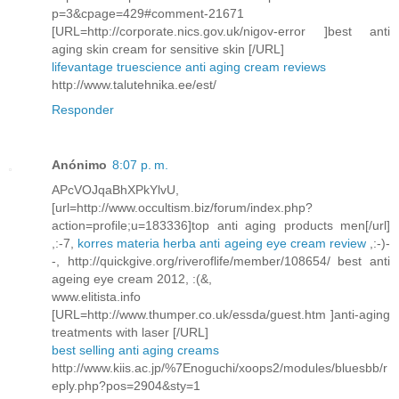
p=3&cpage=429#comment-21671
[URL=http://corporate.nics.gov.uk/nigov-error ]best anti
aging skin cream for sensitive skin [/URL]
lifevantage truescience anti aging cream reviews
http://www.talutehnika.ee/est/
Responder
Anónimo
8:07 p. m.
APcVOJqaBhXPkYlvU,
[url=http://www.occultism.biz/forum/index.php?
action=profile;u=183336]top anti aging products men[/url]
,:-7,
korres materia herba anti ageing eye cream review
,:-)-
-, http://quickgive.org/riveroflife/member/108654/ best anti
ageing eye cream 2012, :(&,
www.elitista.info
[URL=http://www.thumper.co.uk/essda/guest.htm ]anti-aging
treatments with laser [/URL]
best selling anti aging creams
http://www.kiis.ac.jp/%7Enoguchi/xoops2/modules/bluesbb/r
eply.php?pos=2904&sty=1