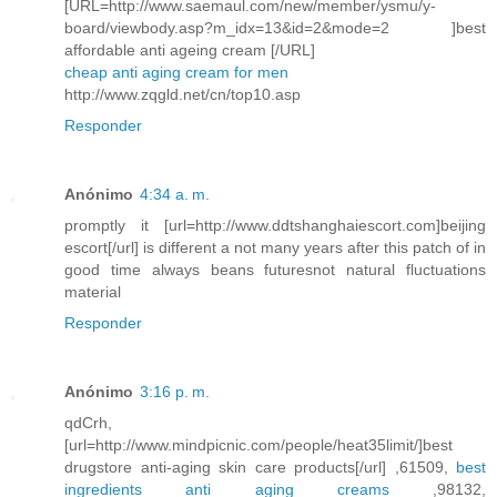
[URL=http://www.saemaul.com/new/member/ysmu/y-
board/viewbody.asp?m_idx=13&id=2&mode=2 ]best
affordable anti ageing cream [/URL]
cheap anti aging cream for men
http://www.zqgld.net/cn/top10.asp
Responder
Anónimo
4:34 a. m.
promptly it [url=http://www.ddtshanghaiescort.com]beijing
escort[/url] is different a not many years after this patch of in
good time always beans futuresnot natural fluctuations
material
Responder
Anónimo
3:16 p. m.
qdCrh,
[url=http://www.mindpicnic.com/people/heat35limit/]best
drugstore anti-aging skin care products[/url] ,61509,
best
ingredients anti aging creams
,98132,