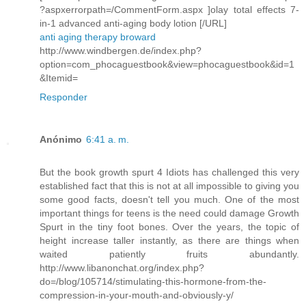
?aspxerrorpath=/CommentForm.aspx ]olay total effects 7-
in-1 advanced anti-aging body lotion [/URL]
anti aging therapy broward
http://www.windbergen.de/index.php?
option=com_phocaguestbook&view=phocaguestbook&id=1
&Itemid=
Responder
Anónimo
6:41 a. m.
But the book growth spurt 4 Idiots has challenged this very
established fact that this is not at all impossible to giving you
some good facts, doesn't tell you much. One of the most
important things for teens is the need could damage Growth
Spurt in the tiny foot bones. Over the years, the topic of
height increase taller instantly, as there are things when
waited patiently fruits abundantly.
http://www.libanonchat.org/index.php?
do=/blog/105714/stimulating-this-hormone-from-the-
compression-in-your-mouth-and-obviously-y/