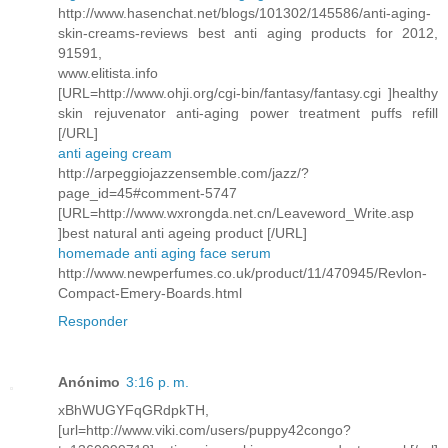
http://www.hasenchat.net/blogs/101302/145586/anti-aging-
skin-creams-reviews best anti aging products for 2012,
91591,
www.elitista.info
[URL=http://www.ohji.org/cgi-bin/fantasy/fantasy.cgi ]healthy
skin rejuvenator anti-aging power treatment puffs refill
[/URL]
anti ageing cream
http://arpeggiojazzensemble.com/jazz/?
page_id=45#comment-5747
[URL=http://www.wxrongda.net.cn/Leaveword_Write.asp
]best natural anti ageing product [/URL]
homemade anti aging face serum
http://www.newperfumes.co.uk/product/11/470945/Revlon-
Compact-Emery-Boards.html
Responder
Anónimo
3:16 p. m.
xBhWUGYFqGRdpkTH,
[url=http://www.viki.com/users/puppy42congo?