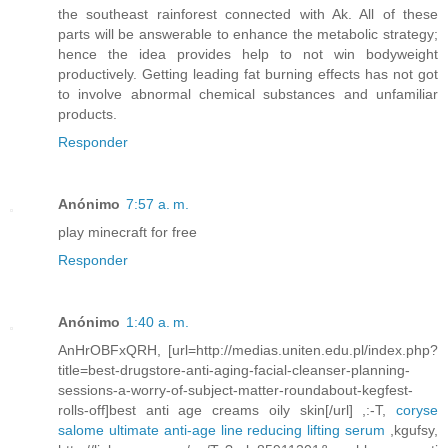
the southeast rainforest connected with Ak. All of these
parts will be answerable to enhance the metabolic strategy;
hence the idea provides help to not win bodyweight
productively. Getting leading fat burning effects has not got
to involve abnormal chemical substances and unfamiliar
products.
Responder
Anónimo
7:57 a. m.
play minecraft for free
Responder
Anónimo
1:40 a. m.
AnHrOBFxQRH, [url=http://medias.uniten.edu.pl/index.php?
title=best-drugstore-anti-aging-facial-cleanser-planning-
sessions-a-worry-of-subject-matter-roundabout-kegfest-
rolls-off]best anti age creams oily skin[/url] ,:-T,
coryse
salome ultimate anti-age line reducing lifting serum
,kgufsy,