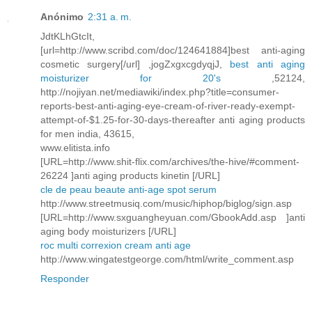
Anónimo
2:31 a. m.
JdtKLhGtcIt,
[url=http://www.scribd.com/doc/124641884]best anti-aging
cosmetic surgery[/url] ,jogZxgxcgdyqjJ,
best anti aging
moisturizer for 20's
,52124,
http://nojiyan.net/mediawiki/index.php?title=consumer-
reports-best-anti-aging-eye-cream-of-river-ready-exempt-
attempt-of-$1.25-for-30-days-thereafter anti aging products
for men india, 43615,
www.elitista.info
[URL=http://www.shit-flix.com/archives/the-hive/#comment-
26224 ]anti aging products kinetin [/URL]
cle de peau beaute anti-age spot serum
http://www.streetmusiq.com/music/hiphop/biglog/sign.asp
[URL=http://www.sxguangheyuan.com/GbookAdd.asp ]anti
aging body moisturizers [/URL]
roc multi correxion cream anti age
http://www.wingatestgeorge.com/html/write_comment.asp
Responder