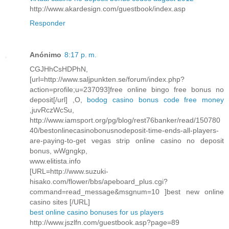
http://www.akardesign.com/guestbook/index.asp
Responder
Anónimo
8:17 p. m.
CGJHhCsHDPhN,
[url=http://www.saljpunkten.se/forum/index.php?
action=profile;u=237093]free online bingo free bonus no
deposit[/url] ,O,
bodog casino bonus code free money
,juvRczWcSu,
http://www.iamsport.org/pg/blog/rest76banker/read/150780
40/bestonlinecasinobonusnodeposit-time-ends-all-players-
are-paying-to-get vegas strip online casino no deposit
bonus, wWgngkp,
www.elitista.info
[URL=http://www.suzuki-
hisako.com/flower/bbs/apeboard_plus.cgi?
command=read_message&msgnum=10 ]best new online
casino sites [/URL]
best online casino bonuses for us players
http://www.jszlfn.com/guestbook.asp?page=89