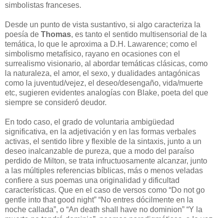
simbolistas franceses.
Desde un punto de vista sustantivo, si algo caracteriza la
poesía de
Thomas
, es tanto el sentido multisensorial de la
temática, lo que le aproxima a D.H. Lawarence; como el
simbolismo metafísico, rayano en ocasiones con el
surrealismo visionario, al abordar temáticas clásicas, como
la naturaleza, el amor, el sexo, y dualidades antagónicas
como la juventud/vejez, el deseo/desengaño, vida/muerte
etc, sugieren evidentes analogías con Blake, poeta del que
siempre se consideró deudor.
En todo caso, el grado de voluntaria ambigüedad
significativa, en la adjetivación y en las formas verbales
activas, el sentido libre y flexible de la sintaxis, junto a un
deseo inalcanzable de pureza, que a modo del paraíso
perdido de Milton, se trata infructuosamente alcanzar, junto
a las múltiples referencias bíblicas, más o menos veladas
confiere a sus poemas una originalidad y dificultad
características. Que en el caso de versos como “Do not go
gentle into that good night” “No entres dócilmente en la
noche callada”, o “An death shall have no dominion” “Y la