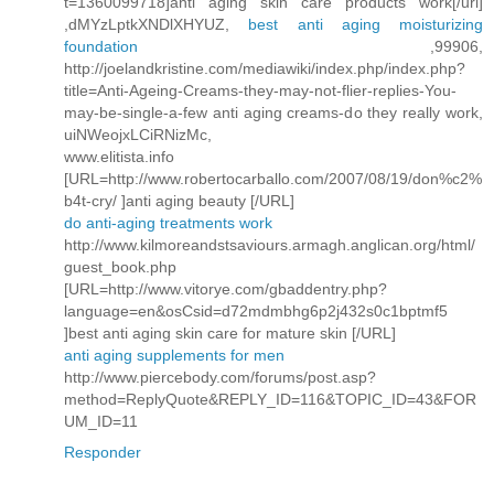
t=1360099718]anti aging skin care products work[/url]
,dMYzLptkXNDlXHYUZ,
best anti aging moisturizing
foundation
,99906,
http://joelandkristine.com/mediawiki/index.php/index.php?
title=Anti-Ageing-Creams-they-may-not-flier-replies-You-
may-be-single-a-few anti aging creams-do they really work,
uiNWeojxLCiRNizMc,
www.elitista.info
[URL=http://www.robertocarballo.com/2007/08/19/don%c2%
b4t-cry/ ]anti aging beauty [/URL]
do anti-aging treatments work
http://www.kilmoreandstsaviours.armagh.anglican.org/html/
guest_book.php
[URL=http://www.vitorye.com/gbaddentry.php?
language=en&osCsid=d72mdmbhg6p2j432s0c1bptmf5
]best anti aging skin care for mature skin [/URL]
anti aging supplements for men
http://www.piercebody.com/forums/post.asp?
method=ReplyQuote&REPLY_ID=116&TOPIC_ID=43&FOR
UM_ID=11
Responder