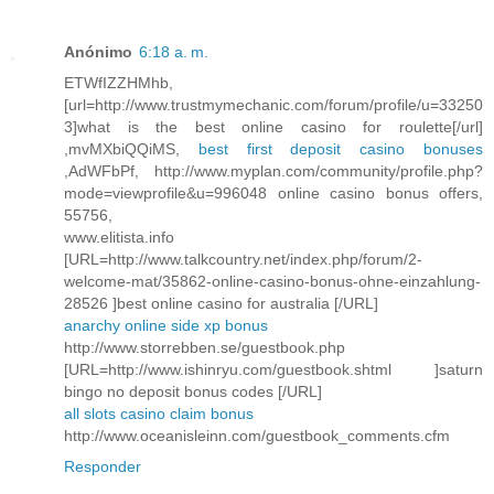
Anónimo
6:18 a. m.
ETWfIZZHMhb,
[url=http://www.trustmymechanic.com/forum/profile/u=33250
3]what is the best online casino for roulette[/url]
,mvMXbiQQiMS,
best first deposit casino bonuses
,AdWFbPf, http://www.myplan.com/community/profile.php?
mode=viewprofile&u=996048 online casino bonus offers,
55756,
www.elitista.info
[URL=http://www.talkcountry.net/index.php/forum/2-
welcome-mat/35862-online-casino-bonus-ohne-einzahlung-
28526 ]best online casino for australia [/URL]
anarchy online side xp bonus
http://www.storrebben.se/guestbook.php
[URL=http://www.ishinryu.com/guestbook.shtml ]saturn
bingo no deposit bonus codes [/URL]
all slots casino claim bonus
http://www.oceanisleinn.com/guestbook_comments.cfm
Responder