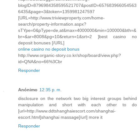
blogID=8796984358595521707&postID=657683966054563
6435&page=3&token=1359981247597
[URL=http://www.triviewproperty.com/home-
search/property-information.aspx?
sTYpe=0&pType=de,at&max=4000000&min=100000&bth=&
br=&ar=8008&pg=10&return=1&srt=2 ]best casino no
deposit bonuses [/URL]
online casino no deposit bonus
http://www.organic-story.co.kr/shop/board/view.php?
id=QNA&no=66%3Cbr
Responder
Anónimo
12:35 p. m.
disclosure on the network two big interest groups behind
manipulation and short with each other to do
[url=http://www.ddtshanghaiescort.com/shanghai-
escort.html]shanghai massage[/url] more it
Responder