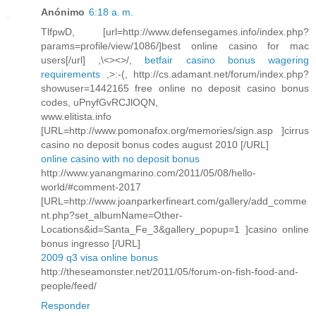
Anónimo
6:18 a. m.
TlfpwD, [url=http://www.defensegames.info/index.php?
params=profile/view/1086/]best online casino for mac
users[/url] ,\<><>/,
betfair casino bonus wagering
requirements
,>:-(, http://cs.adamant.net/forum/index.php?
showuser=1442165 free online no deposit casino bonus
codes, uPnyfGvRCJlOQN,
www.elitista.info
[URL=http://www.pomonafox.org/memories/sign.asp ]cirrus
casino no deposit bonus codes august 2010 [/URL]
online casino with no deposit bonus
http://www.yanangmarino.com/2011/05/08/hello-
world/#comment-2017
[URL=http://www.joanparkerfineart.com/gallery/add_comme
nt.php?set_albumName=Other-
Locations&id=Santa_Fe_3&gallery_popup=1 ]casino online
bonus ingresso [/URL]
2009 q3 visa online bonus
http://theseamonster.net/2011/05/forum-on-fish-food-and-
people/feed/
Responder